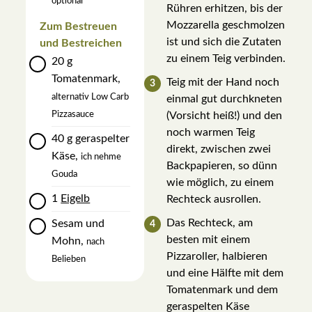
optional
Rühren erhitzen, bis der
Mozzarella geschmolzen
Zum Bestreuen
ist und sich die Zutaten
und Bestreichen
zu einem Teig verbinden.
▢
20
g
Tomatenmark
,
Teig mit der Hand noch
alternativ Low Carb
einmal gut durchkneten
Pizzasauce
(Vorsicht heiß!) und den
noch warmen Teig
▢
40
g
geraspelter
direkt, zwischen zwei
Käse
,
ich nehme
Backpapieren, so dünn
Gouda
wie möglich, zu einem
▢
1
Eigelb
Rechteck ausrollen.
▢
Das Rechteck, am
Sesam und
besten mit einem
Mohn
,
nach
Pizzaroller, halbieren
Belieben
und eine Hälfte mit dem
Tomatenmark und dem
geraspelten Käse