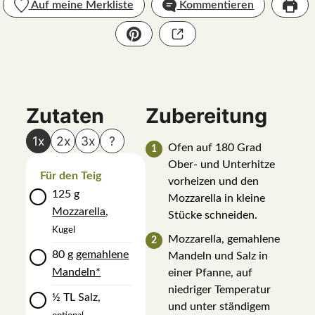
Auf meine Merkliste
Kommentieren
Zutaten
Zubereitung
1x
2x
3x
?
Ofen auf 180 Grad
Ober- und Unterhitze
Für den Teig
vorheizen und den
▢
125
g
Mozzarella in kleine
Mozzarella
,
Stücke schneiden.
Kugel
Mozzarella, gemahlene
▢
80
g
gemahlene
Mandeln und Salz in
Mandeln*
einer Pfanne, auf
niedriger Temperatur
▢
½
TL
Salz
,
und unter ständigem