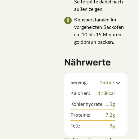
Seite sollte dabei nach
außen zeigen.
Knusperstangen im
vorgeheizten Backofen
ca. 10 bis 15 Minuten
goldbraun backen.
Nährwerte
Serving:
1
Stück
Kalorien:
118
kcal
Kohlenhydrate:
1.3
g
Proteine:
7.2
g
Fett:
9
g