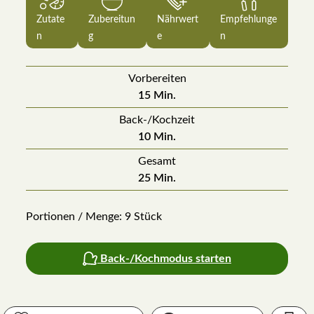
Zutate
Zubereitun
Nährwert
Empfehlunge
n
g
e
n
Vorbereiten
Minuten
15
Min.
Back-/Kochzeit
Minuten
10
Min.
Gesamt
Minuten
25
Min.
Portionen / Menge:
9
Stück
Back-/Kochmodus starten