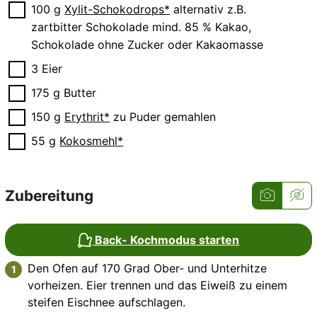
▢
100
g
Xylit-Schokodrops*
alternativ z.B.
zartbitter Schokolade mind. 85 % Kakao,
Schokolade ohne Zucker oder Kakaomasse
▢
3
Eier
▢
175
g
Butter
▢
150
g
Erythrit*
zu Puder gemahlen
▢
55
g
Kokosmehl*
Zubereitung
Back- Kochmodus starten
Den Ofen auf 170 Grad Ober- und Unterhitze
vorheizen. Eier trennen und das Eiweiß zu einem
steifen Eischnee aufschlagen.