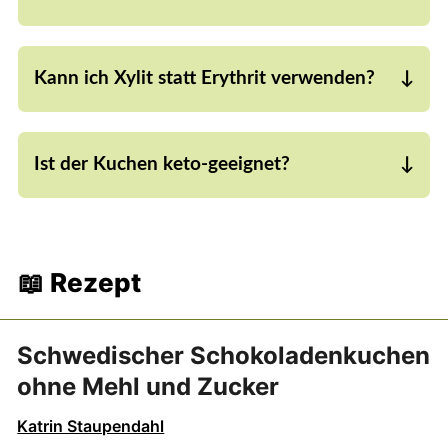
Leider nein – hier funktioniert das Rezept nur mit
geschmolzener Schokolade, die für Bindung
Kann ich Xylit statt Erythrit verwenden?
sorgt.
Ja! Dann benötigst du etwa 70 % der
angegebenen Menge, da Xylit stärker süßt.
Ist der Kuchen keto-geeignet?
Ja – mit zuckerfreier Schokolade ist dieser
Schokoladenkuchen ohne Mehl auch keto-
freundlich.
📖 Rezept
Schwedischer Schokoladenkuchen
ohne Mehl und Zucker
Katrin Staupendahl