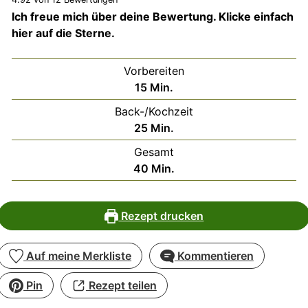
Ich freue mich über deine Bewertung. Klicke einfach
hier auf die Sterne.
Vorbereiten
Minuten
15
Min.
Back-/Kochzeit
Minuten
25
Min.
Gesamt
Minuten
40
Min.
Rezept drucken
Auf meine Merkliste
Kommentieren
Pin
Rezept teilen