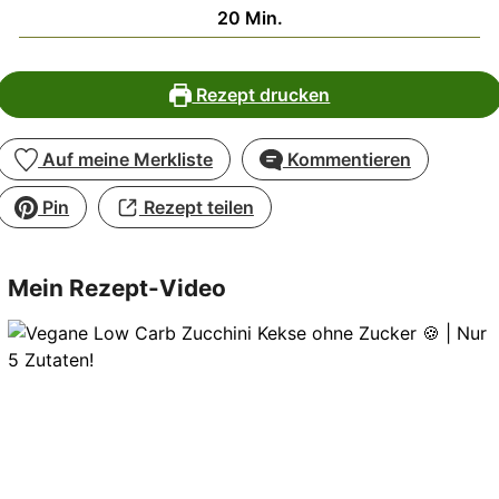
Minuten
20
Min.
Rezept drucken
Auf meine Merkliste
Kommentieren
Pin
Rezept teilen
Mein Rezept-Video