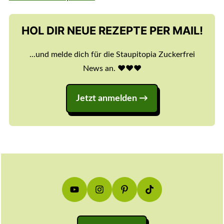
HOL DIR NEUE REZEPTE PER MAIL!
...und melde dich für die Staupitopia Zuckerfrei
News an. ♥️♥️♥️
Jetzt anmelden
Footer