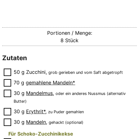
Portionen / Menge:
8
Stück
Zutaten
▢
50
g
Zucchini
,
grob gerieben und vom Saft abgetropft
▢
70
g
gemahlene Mandeln*
▢
30
g
Mandelmus
,
oder ein anderes Nussmus (alternativ
Butter)
▢
30
g
Erythrit*
,
zu Puder gemahlen
▢
30
g
Mandeln
,
gehackt (optional)
Für Schoko-Zucchinikekse