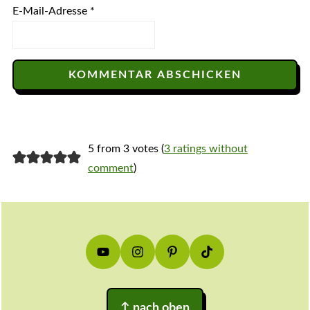
E-Mail-Adresse
*
5 from 3 votes (
3 ratings without
comment
)
Footer
↑
nach oben