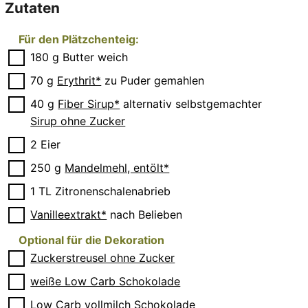
Zutaten
Für den Plätzchenteig:
▢
180
g
Butter
weich
▢
70
g
Erythrit*
zu Puder gemahlen
▢
40
g
Fiber Sirup*
alternativ selbstgemachter
Sirup ohne Zucker
▢
2
Eier
▢
250
g
Mandelmehl, entölt*
▢
1
TL
Zitronenschalenabrieb
▢
Vanilleextrakt*
nach Belieben
Optional für die Dekoration
▢
Zuckerstreusel ohne Zucker
▢
weiße Low Carb Schokolade
▢
Low Carb vollmilch Schokolade