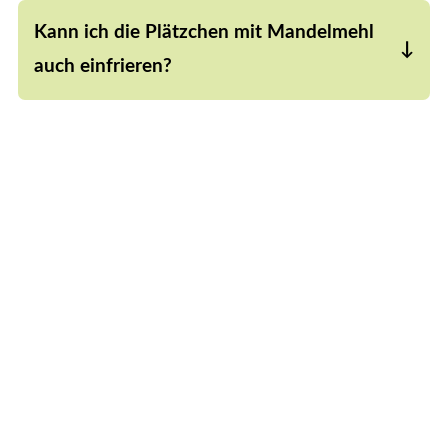
im Verhältnis verwendet wurde. Gib etwas mehr
Kann ich die Plätzchen mit Mandelmehl
Mandelmehl dazu und kühle den Teig gut durch.
auch einfrieren?
Ja, sowohl der rohe Teig als auch die fertig
gebackenen Plätzchen kannst du problemlos
einfrieren. Achte darauf, dass sie komplett
ausgekühlt sind.