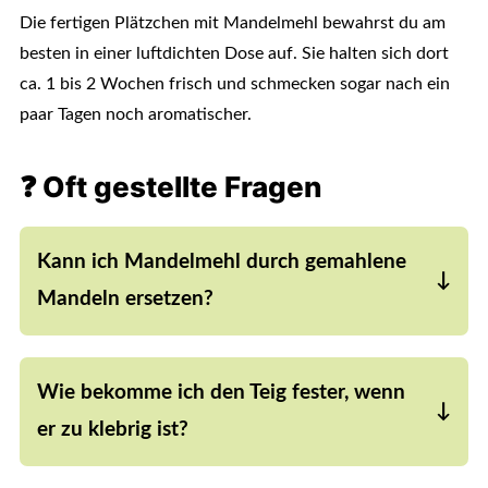
Die fertigen Plätzchen mit Mandelmehl bewahrst du am
besten in einer luftdichten Dose auf. Sie halten sich dort
ca. 1 bis 2 Wochen frisch und schmecken sogar nach ein
paar Tagen noch aromatischer.
❓ Oft gestellte Fragen
Kann ich Mandelmehl durch gemahlene
Mandeln ersetzen?
Nein, das funktioniert nicht. Entöltes
Mandelmehl bindet viel Flüssigkeit, während
Wie bekomme ich den Teig fester, wenn
gemahlene Mandeln deutlich fetter sind. Dadurch
würde der Teig zu weich werden.
er zu klebrig ist?
Das passiert meist, wenn zu wenig Mandelmehl