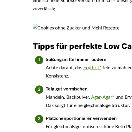
eine schnelle Schoko-Version für mich – dieser g
zuverlässig.
Tipps für perfekte Low C
Süßungsmittel immer pudern
Achte darauf, das
Erythrit*
fein zu mahle
Konsistenz.
Teig gut vermischen
Mandeln, Backpulver,
Agar-Agar*
und Eryt
Das sorgt für eine gleichmäßige Struktur.
Plätzchenportionierer verwenden
Für gleichmäßige, optisch schöne Keto Plä