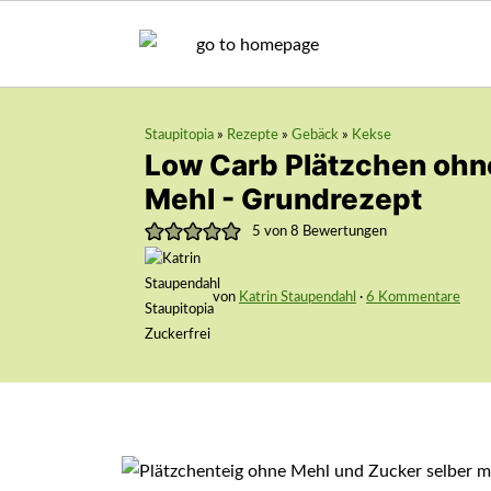
Staupitopia
»
Rezepte
»
Gebäck
»
Kekse
Low Carb Plätzchen ohn
Mehl - Grundrezept
5
von
8
Bewertungen
von
Katrin Staupendahl
·
6 Kommentare