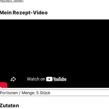
Rezept teilen
Mein Rezept-Video
Portionen / Menge:
5
Stück
Zutaten