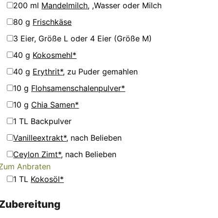
▢
200
ml
Mandelmilch
,
,Wasser oder Milch
▢
80
g
Frischkäse
▢
3
Eier
,
Größe L oder 4 Eier (Größe M)
▢
40
g
Kokosmehl*
▢
40
g
Erythrit*
,
zu Puder gemahlen
▢
10
g
Flohsamenschalenpulver*
▢
10
g
Chia Samen*
▢
1
TL
Backpulver
▢
Vanilleextrakt*
,
nach Belieben
▢
Ceylon Zimt*
,
nach Belieben
Zum Anbraten
▢
1
TL
Kokosöl*
Zubereitung