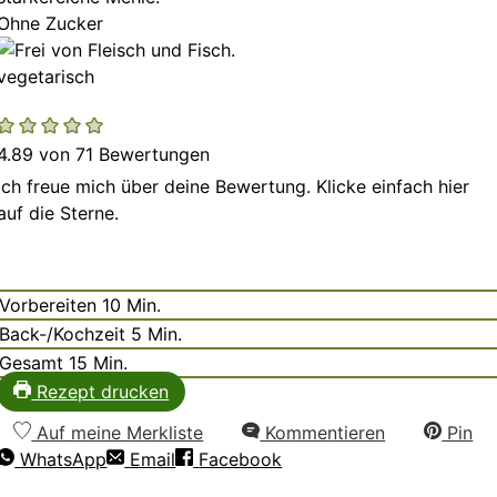
Ohne Zucker
vegetarisch
4.89
von
71
Bewertungen
Ich freue mich über deine Bewertung. Klicke einfach hier
auf die Sterne.
Minuten
Vorbereiten
10
Min.
Minuten
Back-/Kochzeit
5
Min.
Minuten
Gesamt
15
Min.
Rezept drucken
Auf meine Merkliste
Kommentieren
Pin
WhatsApp
Email
Facebook