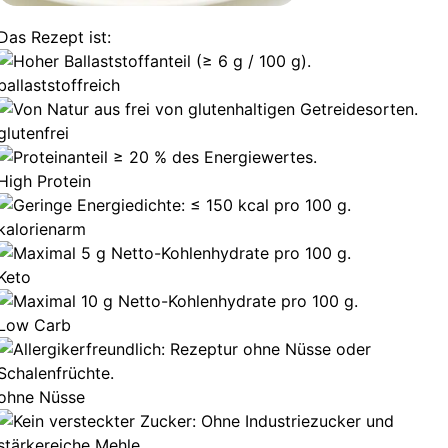
Das Rezept ist:
ballaststoffreich
glutenfrei
High Protein
kalorienarm
Keto
Low Carb
ohne Nüsse