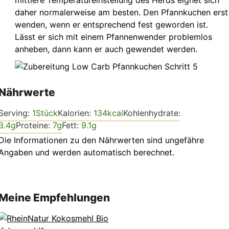
mittlere Temperatureinstellung des Herds eignet sich
daher normalerweise am besten. Den Pfannkuchen erst
wenden, wenn er entsprechend fest geworden ist.
Lässt er sich mit einem Pfannenwender problemlos
anheben, dann kann er auch gewendet werden.
Nährwerte
Serving:
1
Stück
Kalorien:
134
kcal
Kohlenhydrate:
3.4
g
Proteine:
7
g
Fett:
9.1
g
Die Informationen zu den Nährwerten sind ungefähre
Angaben und werden automatisch berechnet.
Meine Empfehlungen