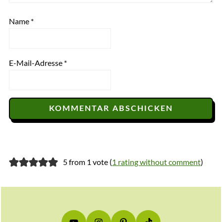
Name
*
E-Mail-Adresse
*
5 from 1 vote (
1 rating without comment
)
Footer